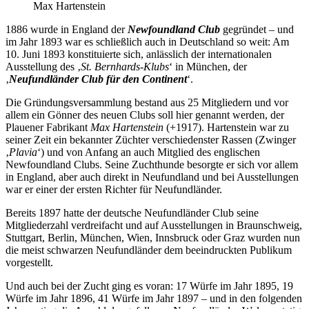
Max Hartenstein
1886 wurde in England der
Newfoundland Club
gegründet – und
im Jahr 1893 war es schließlich auch in Deutschland so weit: Am
10. Juni 1893 konstituierte sich, anlässlich der internationalen
Ausstellung des ‚
St. Bernhards-Klubs
‘ in München, der
‚
Neufundländer Club für den Continent
‘.
Die Gründungsversammlung bestand aus 25 Mitgliedern und vor
allem ein Gönner des neuen Clubs soll hier genannt werden, der
Plauener Fabrikant
Max Hartenstein
(+1917). Hartenstein war zu
seiner Zeit ein bekannter Züchter verschiedenster Rassen (Zwinger
‚
Plavia
‘) und von Anfang an auch Mitglied des englischen
Newfoundland Clubs. Seine Zuchthunde besorgte er sich vor allem
in England, aber auch direkt in Neufundland und bei Ausstellungen
war er einer der ersten Richter für Neufundländer.
Bereits 1897 hatte der deutsche Neufundländer Club seine
Mitgliederzahl verdreifacht und auf Ausstellungen in Braunschweig,
Stuttgart, Berlin, München, Wien, Innsbruck oder Graz wurden nun
die meist schwarzen Neufundländer dem beeindruckten Publikum
vorgestellt.
Und auch bei der Zucht ging es voran: 17 Würfe im Jahr 1895, 19
Würfe im Jahr 1896, 41 Würfe im Jahr 1897 – und in den folgenden