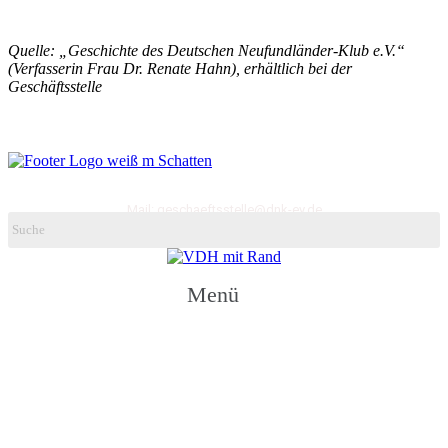
Quelle: „Geschichte des Deutschen Neufundländer-Klub e.V.“
(Verfasserin Frau Dr. Renate Hahn), erhältlich bei der
Geschäftsstelle
Deutscher Neufundländer-Klub e.V.
ggr. 1893, ehem. Neufundländer Club für den Continent
Mail: geschaeftsstelle@dnk-ev.de
Menü