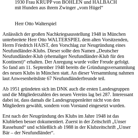
1930 Frau KRUPP von BOHLEN und HALBACH
mit Hunden aus ihrem Zwinger „vom Hügel“
Herr Otto Walterspiel
Anlässlich der großen Nachkriegsausstellung 1948 in München
unterbreitete Herr Otto WALTERSPIEL dem alten Vorsitzenden,
Herrn Friedrich HAIST, den Vorschlag zur Neugründung eines
Neufundländer-Klubs. Dieser sollte den Namen „Deutscher
Neufundländer-Klub (ehemaliger Neufundländer-Klub für den
Kontinent)“ erhalten. Der Anregung wurde voller Freude gefolgt.
So fand am 11. September 1948 bereits die Gründungsversammlung
des neuen Klubs in München statt. An dieser Versammlung nahmen
laut Anwesenheitsliste 67 Neufundländerfreunde teil.
Ab 1951 gründeten sich im DNK auch die ersten Landesgruppen
und die Mitgliederzahlen des neuen Vereins lag bei 287. Interessant
dabei ist, dass damals die Landesgruppenleiter nicht von den
Mitgliedern gewählt, sondern vom Vorstand eingesetzt wurden.
Erst nach der Neugründung des Klubs im Jahre 1948 ist das
Klubleben besser dokumentiert. Zuerst in der Zeitschrift „Unser
Rassehund“ und schließlich ab 1988 in der Klubzeitschrift „Unser
Bär – der Neufundländer“.