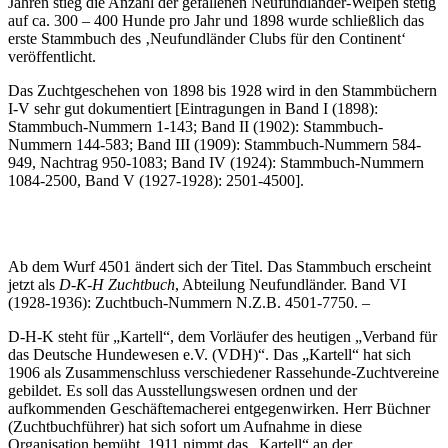
Jahren stieg die Anzahl der gefallenen Neufundländer-Welpen stetig
auf ca. 300 – 400 Hunde pro Jahr und 1898 wurde schließlich das
erste Stammbuch des ‚Neufundländer Clubs für den Continent‘
veröffentlicht.
Das Zuchtgeschehen von 1898 bis 1928 wird in den Stammbüchern
I-V sehr gut dokumentiert [Eintragungen in Band I (1898):
Stammbuch-Nummern 1-143; Band II (1902): Stammbuch-
Nummern 144-583; Band III (1909): Stammbuch-Nummern 584-
949, Nachtrag 950-1083; Band IV (1924): Stammbuch-Nummern
1084-2500, Band V (1927-1928): 2501-4500].
Ab dem Wurf 4501 ändert sich der Titel. Das Stammbuch erscheint
jetzt als
D-K-H Zuchtbuch
, Abteilung Neufundländer. Band VI
(1928-1936): Zuchtbuch-Nummern N.Z.B. 4501-7750. –
D-H-K steht für „Kartell“, dem Vorläufer des heutigen „Verband für
das Deutsche Hundewesen e.V. (VDH)“. Das „Kartell“ hat sich
1906 als Zusammenschluss verschiedener Rassehunde-Zuchtvereine
gebildet. Es soll das Ausstellungswesen ordnen und der
aufkommenden Geschäftemacherei entgegenwirken. Herr Büchner
(Zuchtbuchführer) hat sich sofort um Aufnahme in diese
Organisation bemüht. 1911 nimmt das „Kartell“ an der