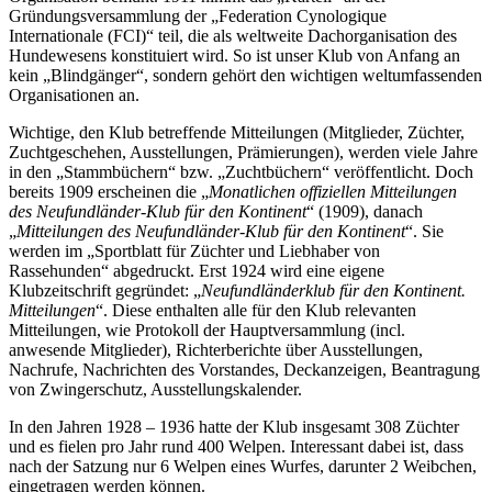
Gründungsversammlung der „Federation Cynologique
Internationale (FCI)“ teil, die als weltweite Dachorganisation des
Hundewesens konstituiert wird. So ist unser Klub von Anfang an
kein „Blindgänger“, sondern gehört den wichtigen weltumfassenden
Organisationen an.
Wichtige, den Klub betreffende Mitteilungen (Mitglieder, Züchter,
Zuchtgeschehen, Ausstellungen, Prämierungen), werden viele Jahre
in den „Stammbüchern“ bzw. „Zuchtbüchern“ veröffentlicht. Doch
bereits 1909 erscheinen die „
Monatlichen offiziellen Mitteilungen
des Neufundländer-Klub für den Kontinent
“ (1909), danach
„
Mitteilungen des Neufundländer-Klub für den Kontinent
“. Sie
werden im „Sportblatt für Züchter und Liebhaber von
Rassehunden“ abgedruckt. Erst 1924 wird eine eigene
Klubzeitschrift gegründet: „
Neufundländerklub für den Kontinent.
Mitteilungen
“. Diese enthalten alle für den Klub relevanten
Mitteilungen, wie Protokoll der Hauptversammlung (incl.
anwesende Mitglieder), Richterberichte über Ausstellungen,
Nachrufe, Nachrichten des Vorstandes, Deckanzeigen, Beantragung
von Zwingerschutz, Ausstellungskalender.
In den Jahren 1928 – 1936 hatte der Klub insgesamt 308 Züchter
und es fielen pro Jahr rund 400 Welpen. Interessant dabei ist, dass
nach der Satzung nur 6 Welpen eines Wurfes, darunter 2 Weibchen,
eingetragen werden können.